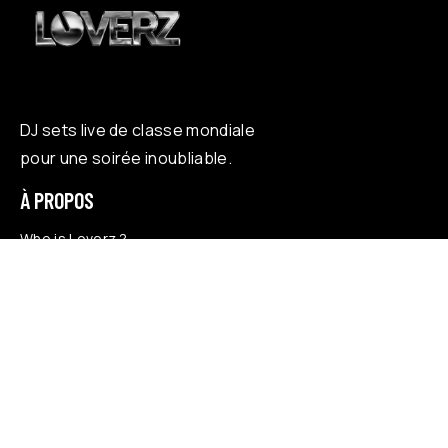
DJ sets live de classe mondiale
pour une soirée inoubliable.
À PROPOS
Who is Loverz ?
Focus
On Stage
RÉSEAUX
YouTube
Facebook
Instagram
Soundcloud
TikTok
LÉGAL