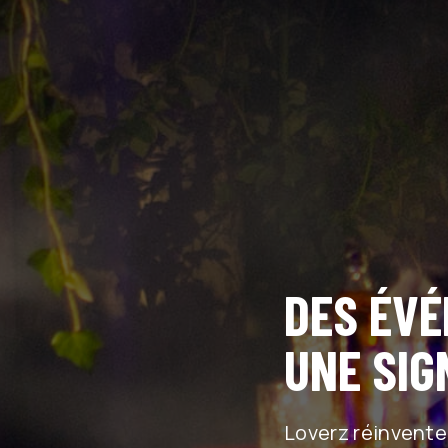
DES ÉVÉ
UNE SIG
Loverz réinvente