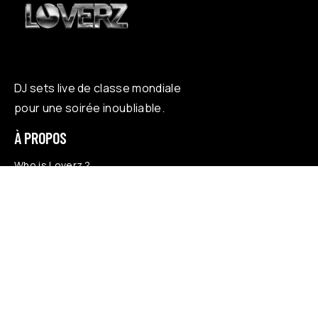
DJ sets live de classe mondiale
pour une soirée inoubliable.
À PROPOS
Who is Loverz ?
Focus
On Stage
RÉSEAUX
YouTube
Facebook
Instagram
Soundcloud
TikTok
LÉGAL