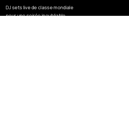
DJ sets live de classe mondiale
pour une soirée inoubliable.
À PROPOS
Who is Loverz ?
Focus
On Stage
RÉSEAUX
YouTube
Facebook
Instagram
Soundcloud
TikTok
LÉGAL
Protection des données personnelles
Informations Légales
Conditions générales d’utilisation (CGU)
© 2026 LOVERZ - Paris, France.