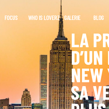
FOCUS
WHO IS LOVERZ
GALERIE
BLOG
LA P
D’UN 
NEW 
SA V