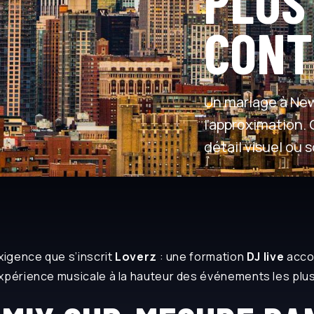
PLUS
CONT
Un mariage à New
l’approximation
détail visuel ou
xigence que s’inscrit
Loverz
: une formation
DJ live
acco
xpérience musicale à la hauteur des événements les plu