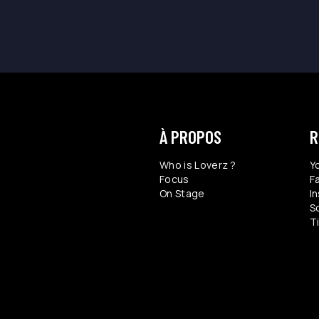
À PROPOS
R
Who is Loverz ?
Y
Focus
F
On Stage
I
S
T