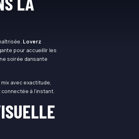
NS LA
 maîtrisée.
Loverz
nte pour accueillir les
 une soirée dansante
le mix avec exactitude,
 connectée à l’instant.
VISUELLE