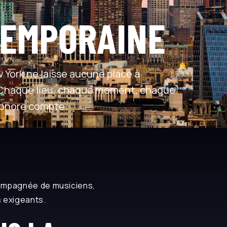
EMPORAINE
 York ne laisse aucune place à
. Chaque lieu, chaque moment, chaque
 sonore compte.
mpagnée de musiciens,
s exigeants.