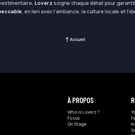
 vestimentaire,
Loverz
soigne chaque détail pour garanti
mpeccable
, en lien avec l’ambiance, la culture locale et l’
Accueil
À PROPOS
R
Who is Loverz ?
Y
Focus
F
On Stage
I
S