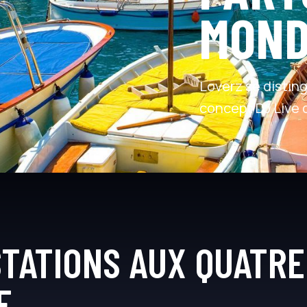
MON
Loverz se distin
concept DJ Live d
TATIONS AUX QUATRE
E