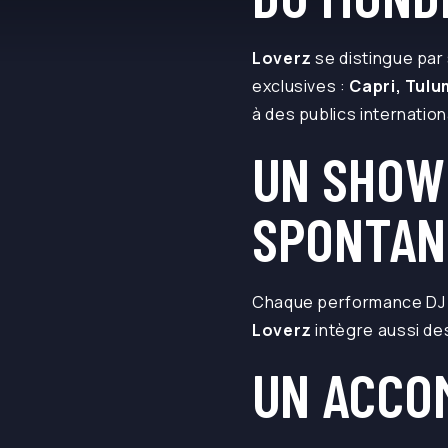
Loverz
se distingue par
exclusives :
Capri, Tul
à des publics internatio
UN SHOW 
SPONTAN
Chaque performance DJ Li
Loverz
intègre aussi des
UN ACCO