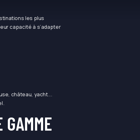
tinations les plus
leur capacité à s’adapter
se, château, yacht...
l.
E GAMME