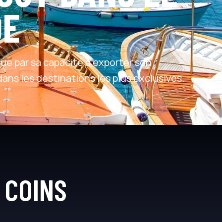
DE
gue par sa capacité à exporter son
ans les destinations les plus exclusives.
 COINS