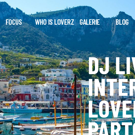
FOCUS
WHO IS LOVERZ
GALERIE
BLOG
DJ LI
INTE
LOVE
PART