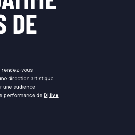
S DE
os rendez-vous
ne direction artistique
er une audience
 une performance de
Dj live