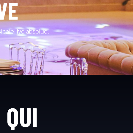
VE
cale live absolue.
 QUI