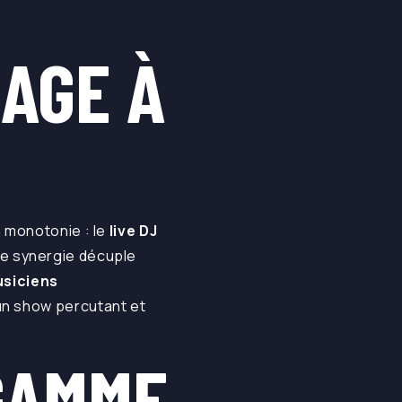
AGE À
a monotonie : le
live DJ
te synergie décuple
usiciens
 un show percutant et
GAMME