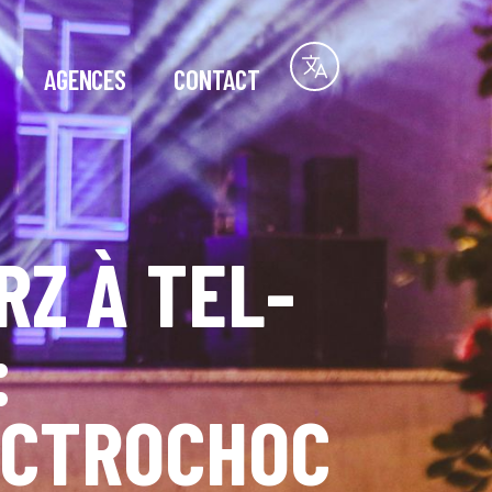
AGENCES
CONTACT
RZ À TEL-
:
ECTROCHOC