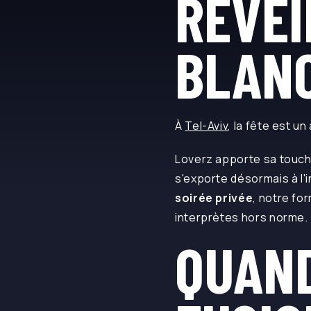
RÉVEI
BLAN
À
Tel-Aviv
, la fête est un
Loverz apporte sa touch
s'exporte désormais à l'
soirée privée
, notre fo
interprètes hors norme.
QUAND