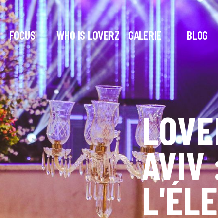
FOCUS
WHO IS LOVERZ
GALERIE
BLOG
LOVE
AVIV 
L'ÉL