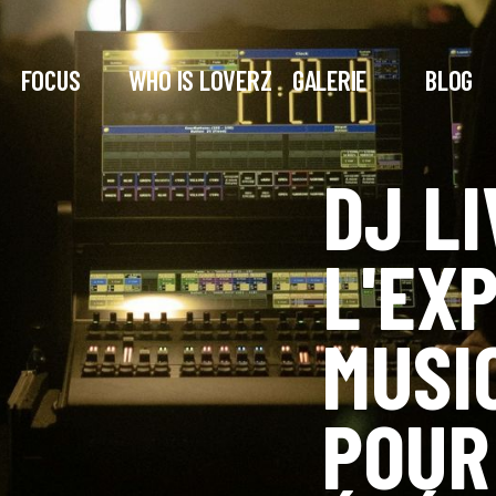
FOCUS
WHO IS LOVERZ
GALERIE
BLOG
DJ LI
L'EX
MUSI
POUR