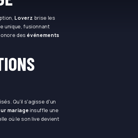
ption,
Loverz
brise les
e unique, fusionnant
é sonore des
événements
TIONS
isés. Qu'il s'agisse d'un
our mariage
insuffle une
e où le son live devient