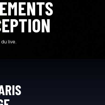
EMENTS
CEPTION
du live.
ARIS
GE