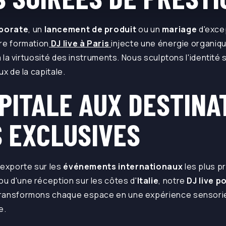
porate
, un
lancement de produit
ou un
mariage
d'exce
re formation
DJ live à Paris
injecte une énergie organiqu
 à la virtuosité des instruments. Nous sculptons l'identit
ux de la capitale.
PITALE AUX DESTINA
S EXCLUSIVES
'exporte sur les
événements internationaux
les plus pr
ou d'une réception sur les côtes d'
Italie
, notre
DJ live p
ransformons chaque espace en une expérience sensoriell
e.